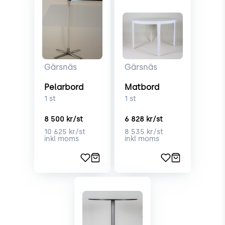
Gärsnäs
Gärsnäs
Pelarbord
Matbord
1
st
1
st
8 500
kr/st
6 828
kr/st
10 625
kr/st
8 535
kr/st
inkl moms
inkl moms