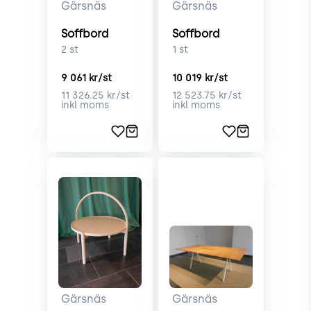
Gärsnäs
Gärsnäs
Soffbord
Soffbord
2
st
1
st
9 061
kr/st
10 019
kr/st
11 326.25
kr/st
12 523.75
kr/st
inkl moms
inkl moms
Gärsnäs
Gärsnäs