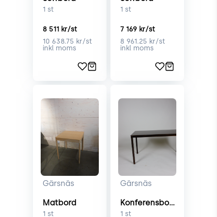
1
st
1
st
8 511
kr/st
7 169
kr/st
10 638.75
kr/st
8 961.25
kr/st
inkl moms
inkl moms
Gärsnäs
Gärsnäs
Matbord
Konferensbord
1
st
1
st