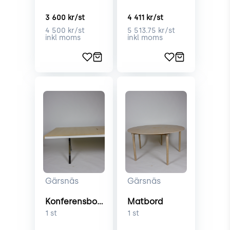
3 600
kr/st
4 411
kr/st
4 500
kr/st
5 513.75
kr/st
inkl moms
inkl moms
Gärsnäs
Gärsnäs
Konferensbord
Matbord
1
st
1
st