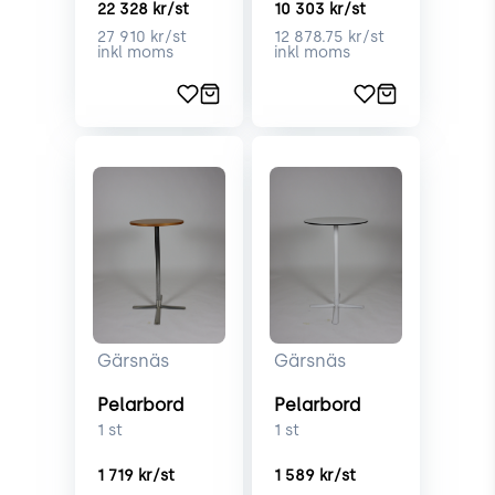
22 328
kr/st
10 303
kr/st
27 910
kr/st
12 878.75
kr/st
inkl moms
inkl moms
Gärsnäs
Gärsnäs
Pelarbord
Pelarbord
1
st
1
st
1 719
kr/st
1 589
kr/st