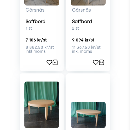
Gärsnäs
Gärsnäs
Soffbord
Soffbord
1
st
2
st
7 106
kr/st
9 094
kr/st
8 882.50
kr/st
11 367.50
kr/st
inkl moms
inkl moms