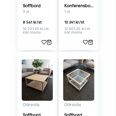
Soffbord
Konferensbord
3
st
1
st
8 561
kr/st
10 241
kr/st
10 701.25
kr/st
12 801.25
kr/st
inkl moms
inkl moms
Gärsnäs
Gärsnäs
Soffbord
Soffbord