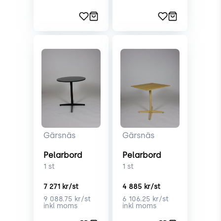
Gärsnäs
Gärsnäs
Pelarbord
Pelarbord
1
st
1
st
7 271
kr/st
4 885
kr/st
9 088.75
kr/st
6 106.25
kr/st
inkl moms
inkl moms