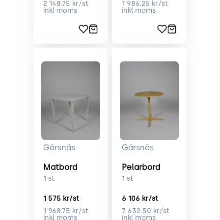
2 148.75
kr/st
1 986.25
kr/st
inkl moms
inkl moms
Gärsnäs
Gärsnäs
Matbord
Pelarbord
1
st
1
st
1 575
kr/st
6 106
kr/st
1 968.75
kr/st
7 632.50
kr/st
inkl moms
inkl moms